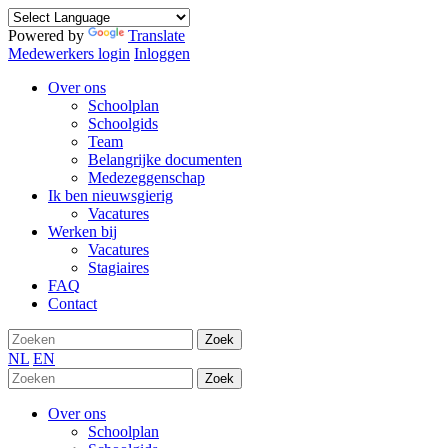
Powered by
Translate
Medewerkers login
Inloggen
Over ons
Schoolplan
Schoolgids
Team
Belangrijke documenten
Medezeggenschap
Ik ben nieuwsgierig
Vacatures
Werken bij
Vacatures
Stagiaires
FAQ
Contact
Zoek
NL
EN
Zoek
Over ons
Schoolplan