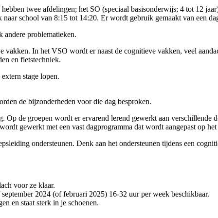
hebben twee afdelingen; het SO (speciaal basisonderwijs; 4 tot 12 jaar
eek naar school van 8:15 tot 14:20. Er wordt gebruik gemaakt van een
ijk andere problematieken.
 vakken. In het VSO wordt er naast de cognitieve vakken, veel aandach
en en fietstechniek.
n extern stage lopen.
worden de bijzonderheden voor die dag besproken.
g. Op de groepen wordt er ervarend lerend gewerkt aan verschillende d
Er wordt gewerkt met een vast dagprogramma dat wordt aangepast op het
roepsleiding ondersteunen. Denk aan het ondersteunen tijdens een cogniti
lach voor ze klaar.
af september 2024 (of februari 2025) 16-32 uur per week beschikbaar.
gen en staat sterk in je schoenen.