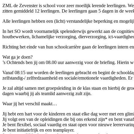
ZML de Zevenster is school voor zeer moeilijk lerende leerlingen. We 
zitten gemiddeld 12 leerlingen. De leerlingen gaan 5 dagen in de w
Alle leerlingen hebben een (licht) verstandelijke beperking en mogel
In het SO wordt voornamelijk spelenderwijs gewerkt aan de cognitieve
houtbewerken, lichamelijke verzorging, dierverzorging, ict-vaardighed
Richting het einde van hun schoolcarrière gaan de leerlingen intern e
Wat ga je doen?
’s Ochtends ben jij om 08.00 uur aanwezig voor de briefing. Hierin 
Vanaf 08:15 uur worden de leerlingen gebracht en begint de schoolda
zelfstandig-/ zelfredzaamheid en sociale/emotionele vaardigheden. 
Je zal altijd samen met groepsleiding in de klas staan en hierbij de g
dagen waarbij jij als teamlid aanwezig zult zijn.
Waar jij het verschil maakt…
Jij hebt een hart voor de kinderen en staat elke dag weer met een glim
Jij volgt een van de opleidingen die bij ons erkend zijn* en bent van
Je bent flexibel, sociaal vaardig en staat open voor nieuwe leerervarin
Je bent initiatiefrijk en een teamplayer.